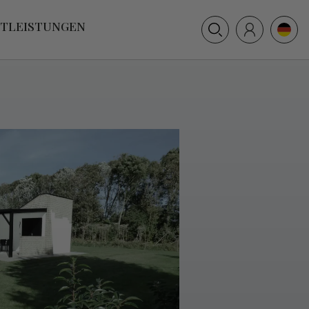
+31 (0) 117 391 514
STLEISTUNGEN
info@villamer.nl