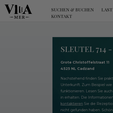
SUCHEN & BUCHEN
LAST
KONTAKT
SLEUTEL 714 
Grote Christoffelstraat 11
4525 NL Cadzand
Nachstehend finden Sie prakt
Unterkunft. Zum Beispiel wie
funktionieren. Lesen Sie auch
in erhalten. Die Informatione
kontaktieren
Sie die Rezeptio
nicht gefunden haben. Schöne