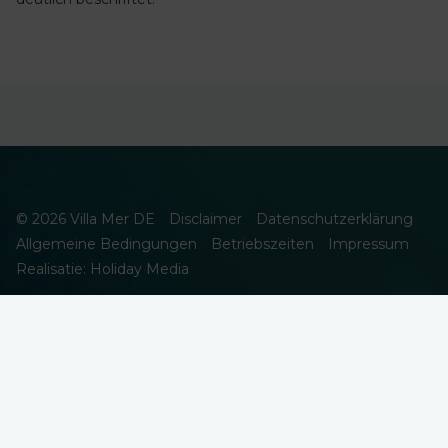
© 2026 Villa Mer DE
Disclaimer
Datenschutzerklärung
Allgemeine Bedingungen
Betriebszeiten
Impressum
Realisatie: Holiday Media
DIESE WEBSEITE VERWENDET COOKIES
Wir verwenden Cookies, um sicherzustellen, dass die Website
ordnungsgemäß funktioniert. Lesen Sie mehr über unsere
Verwendung von Cookies in unserer
Datenschutzerklärung
. Indem
Sie auf Zulassen klicken, stimmen Sie dem zu.