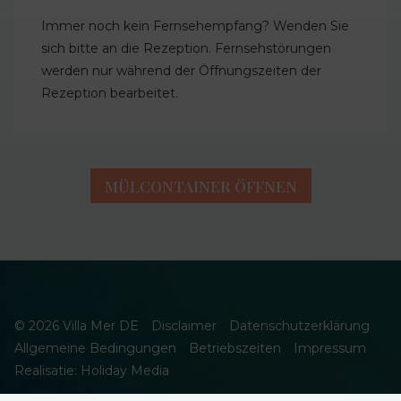
Immer noch kein Fernsehempfang? Wenden Sie
sich bitte an die Rezeption. Fernsehstörungen
werden nur während der Öffnungszeiten der
Rezeption bearbeitet.
MÜLCONTAINER ÖFFNEN
© 2026 Villa Mer DE
Disclaimer
Datenschutzerklärung
Allgemeine Bedingungen
Betriebszeiten
Impressum
Realisatie: Holiday Media