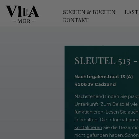
SUCHEN & BUCHEN
LAST
KONTAKT
SLEUTEL 513 
Nachtegalenstraat 13 (A)
4506 JV Cadzand
Nachstehend finden Sie prakt
Unterkunft. Zum Beispiel wie
funktionieren. Lesen Sie auch
in erhalten. Die Informatione
kontaktieren
Sie die Rezeptio
nicht gefunden haben. Schöne