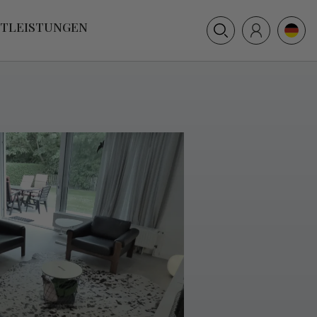
+31 (0) 117 391 514
STLEISTUNGEN
info@villamer.nl