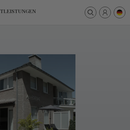
+31 (0) 117 391 514
STLEISTUNGEN
info@villamer.nl