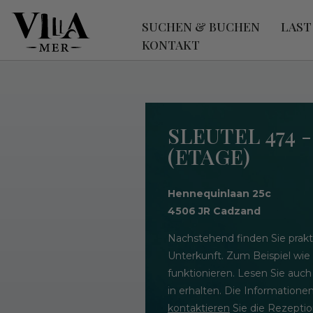
SUCHEN & BUCHEN
LAST
KONTAKT
SLEUTEL 474 
(ETAGE)
Hennequinlaan 25c
4506 JR Cadzand
Nachstehend finden Sie prakt
Unterkunft. Zum Beispiel wie
funktionieren. Lesen Sie auch
in erhalten. Die Informatione
kontaktieren
Sie die Rezeptio