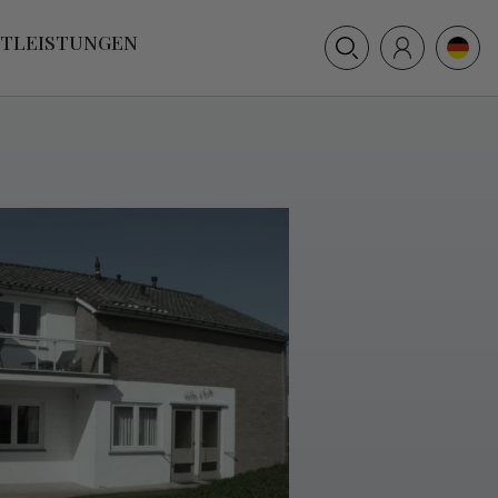
+31 (0) 117 391 514
STLEISTUNGEN
info@villamer.nl