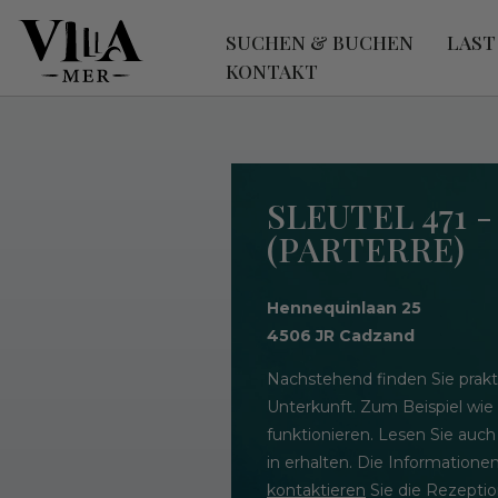
SUCHEN & BUCHEN
LAST
KONTAKT
SLEUTEL 471 -
(PARTERRE)
Hennequinlaan 25
4506 JR Cadzand
Nachstehend finden Sie prakt
Unterkunft. Zum Beispiel wie
funktionieren. Lesen Sie auch
in erhalten. Die Informatione
kontaktieren
Sie die Rezeptio