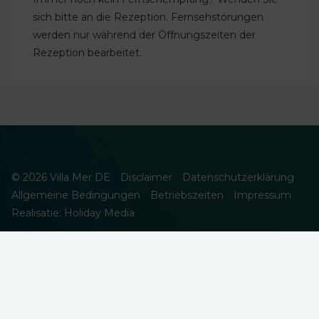
sich bitte an die Rezeption. Fernsehstörungen
werden nur während der Öffnungszeiten der
Rezeption bearbeitet.
© 2026 Villa Mer DE
Disclaimer
Datenschutzerklärung
Allgemeine Bedingungen
Betriebszeiten
Impressum
Realisatie: Holiday Media
DIESE WEBSEITE VERWENDET COOKIES
Wir verwenden Cookies, um sicherzustellen, dass die Website
ordnungsgemäß funktioniert. Lesen Sie mehr über unsere
Verwendung von Cookies in unserer
Datenschutzerklärung
. Indem