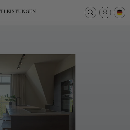
+31 (0) 117 391 514
STLEISTUNGEN
info@villamer.nl