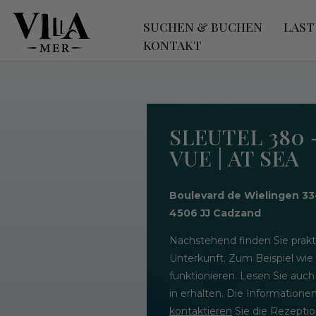
SUCHEN & BUCHEN
LAST
KONTAKT
SLEUTEL 380 
VUE | AT SEA
Boulevard de Wielingen 33
4506 JJ Cadzand
Nachstehend finden Sie prakt
Unterkunft. Zum Beispiel wie
funktionieren. Lesen Sie auch
in erhalten. Die Informatione
kontaktieren
Sie die Rezeptio