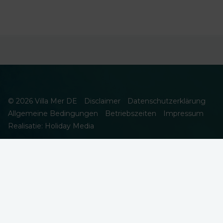
© 2026 Villa Mer DE
Disclaimer
Datenschutzerklärung
Allgemeine Bedingungen
Betriebszeiten
Impressum
Realisatie: Holiday Media
DIESE WEBSEITE VERWENDET COOKIES
Wir verwenden Cookies, um sicherzustellen, dass die Website
ordnungsgemäß funktioniert. Lesen Sie mehr über unsere
Verwendung von Cookies in unserer
Datenschutzerklärung
. Indem
Sie auf Zulassen klicken, stimmen Sie dem zu.