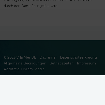
Lüftung ein, um zu verhindern, dass der Rauchmelder
durch den Dampf ausgelöst wird.
© 2026 Villa Mer DE
Disclaimer
Datenschutzerklärung
Allgemeine Bedingungen
Betriebszeiten
Impressum
Realisatie: Holiday Media
DIESE WEBSEITE VERWENDET COOKIES
Wir verwenden Cookies, um sicherzustellen, dass die Website
ordnungsgemäß funktioniert. Lesen Sie mehr über unsere
Verwendung von Cookies in unserer
Datenschutzerklärung
. Indem