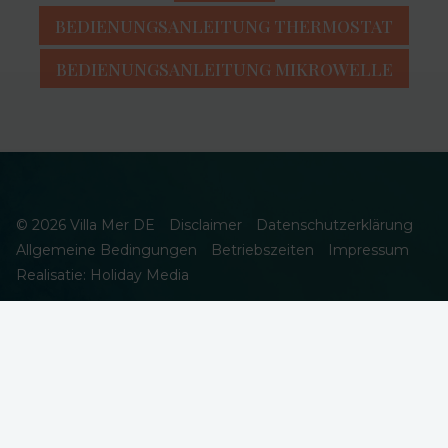
BEDIENUNGSANLEITUNG THERMOSTAT
BEDIENUNGSANLEITUNG MIKROWELLE
© 2026 Villa Mer DE
Disclaimer
Datenschutzerklärung
Allgemeine Bedingungen
Betriebszeiten
Impressum
Realisatie: Holiday Media
DIESE WEBSEITE VERWENDET COOKIES
Wir verwenden Cookies, um sicherzustellen, dass die Website
ordnungsgemäß funktioniert. Lesen Sie mehr über unsere
Verwendung von Cookies in unserer
Datenschutzerklärung
. Indem
Sie auf Zulassen klicken, stimmen Sie dem zu.