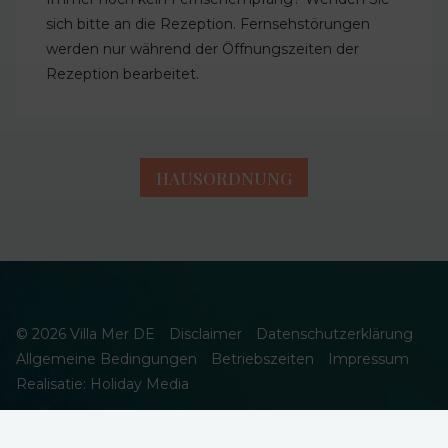
sich bitte an die Rezeption. Fernsehstörungen
werden nur während der Öffnungszeiten der
Rezeption bearbeitet.
HAUSORDNUNG
© 2026 Villa Mer DE
Disclaimer
Datenschutzerklärung
Allgemeine Bedingungen
Betriebszeiten
Impressum
Realisatie: Holiday Media
DIESE WEBSEITE VERWENDET COOKIES