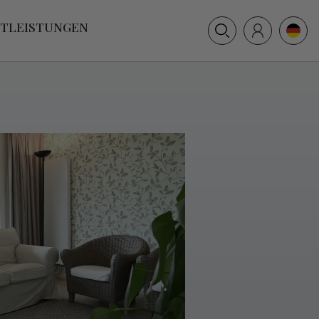
+31 (0) 117 391 514
STLEISTUNGEN
info@villamer.nl