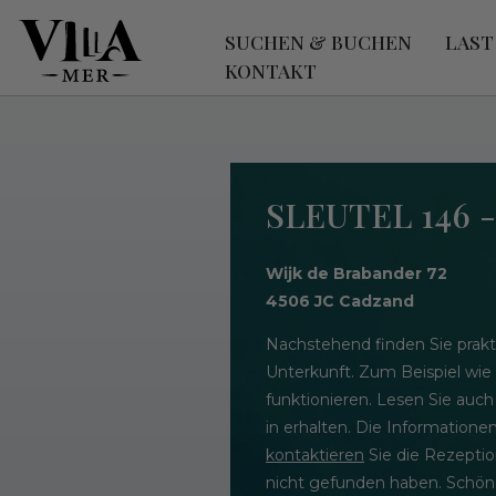
SUCHEN & BUCHEN
LAST
KONTAKT
SLEUTEL 146 
Wijk de Brabander 72
4506 JC Cadzand
Nachstehend finden Sie prakt
Unterkunft. Zum Beispiel wie
funktionieren. Lesen Sie auch
in erhalten. Die Informatione
kontaktieren
Sie die Rezeptio
nicht gefunden haben. Schöne